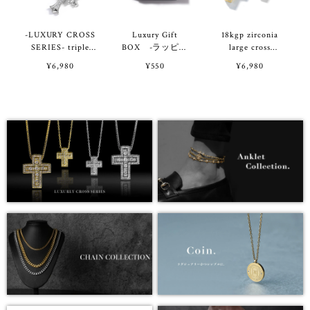
-LUXURY CROSS
Luxury Gift
18kgp zirconia
SERIES- triple
BOX -ラッピン
large cross
cross necklace
グ用ギフトボック
necklace VN4-16
¥6,980
¥550
¥6,980
VN7-26
ス-（BOXのみの
ご購入不可）