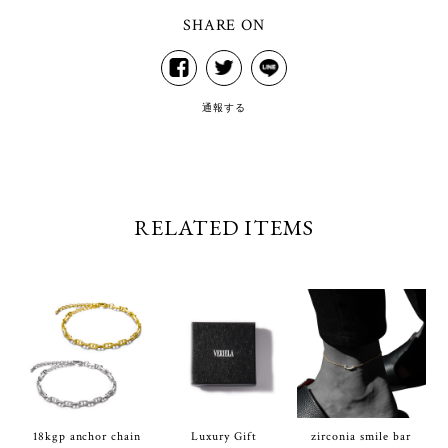
SHARE ON
通報する
RELATED ITEMS
18kgp anchor chain
Luxury Gift
zirconia smile bar