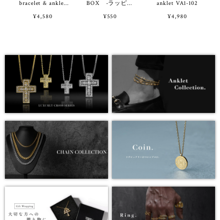
bracelet & anklet
BOX -ラッピン
anklet VA1-102
VB7-91
グ用ギフトボック
¥4,580
¥550
¥4,980
ス-（BOXのみの
ご購入不可）