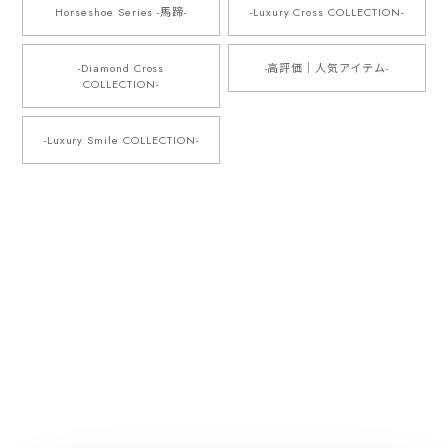
Horseshoe Series -馬蹄-
-Luxury Cross COLLECTION-
-Diamond Cross
-高評価｜人気アイテム-
COLLECTION-
-Luxury Smile COLLECTION-